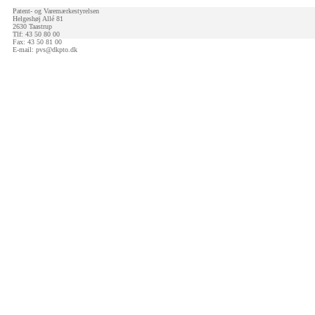
Patent- og Varemærkestyrelsen
Helgeshøj Allé 81
2630 Taastrup
Tlf: 43 50 80 00
Fax: 43 50 81 00
E-mail:
pvs@dkpto.dk