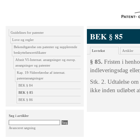
Guidelines for patenter
BEK § 85
Love og regler
Bekendtgørelse om patenter og supplerende
Lovtekst
Artikler
beskyttelsescertifikater
Afsnit VI-Internat. ansøgninger og europ.
§ 85.
Fristen i henho
ansøgninger og patenter
indleveringsdag eller,
Kap. 19-Videreførelse af internat.
patentansøgninger
Stk. 2. Udtalelse om
BEK § 84
ikke inden udløbet af
BEK § 85
BEK § 86
Søg i artikler
Avanceret søgning