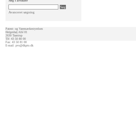
Søg i artikler
Avanceret søgning
Patent- og Varemærkestyrelsen
Helgeshøj Allé 81
2630 Taastrup
Tlf: 43 50 80 00
Fax: 43 50 81 00
E-mail:
pvs@dkpto.dk