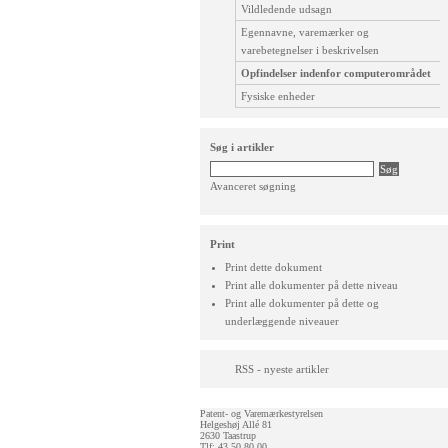
Vildledende udsagn
Egennavne, varemærker og
varebetegnelser i beskrivelsen
Opfindelser indenfor computerområdet
Fysiske enheder
Søg i artikler
Avanceret søgning
Print
Print dette dokument
Print alle dokumenter på dette niveau
Print alle dokumenter på dette og
underlæggende niveauer
RSS - nyeste artikler
Patent- og Varemærkestyrelsen
Helgeshøj Allé 81
2630 Taastrup
Tlf: 43 50 80 00