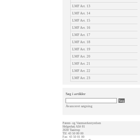
LMF Art. 13
LMF Art. 14
LMF Art. 15
LMF Art. 16
LMF Art. 17
LMF Art. 18
LMF Art. 19
LMF Art. 20
LMF Art. 21
LMF Art. 22
LMF Art. 23
Søg i artikler
Avanceret søgning
Patent- og Varemærkestyrelsen
Helgeshøj Allé 81
2630 Taastrup
Tlf: 43 50 80 00
Fax: 43 50 81 00