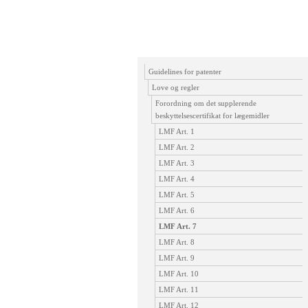
Guidelines for patenter
Love og regler
Forordning om det supplerende
beskyttelsescertifikat for lægemidler
LMF Art. 1
LMF Art. 2
LMF Art. 3
LMF Art. 4
LMF Art. 5
LMF Art. 6
LMF Art. 7
LMF Art. 8
LMF Art. 9
LMF Art. 10
LMF Art. 11
LMF Art. 12