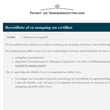
Berostillelse af en ansøgning om certifikat
Artikel
Relaterede paragraffer
En berostillelse beror altid på en konkret vurdering og afvejning af hensyn i den enkelte sag
En ansøgning kan stilles i bero, hvis det er nødvendigt at afvente andre hændelser for den v
indsigelse i grundpatentet
afgørelsen af ansøgningen er afhængig af afgørelsen i en anden certifikatansøgning 
produkt fra samme ansøger
Der er også følgende tilfælde, hvor en ansøgning kan stilles i bero:
En ansøger kan fremsætte begrundet anmodning om berostillelse af sagsbehandlinge
I specielle tilfælde, f.eks. afventen af en afgørelse fra Ankenævnet for Patentet 
ansøgning ligeledes stilles i bero.