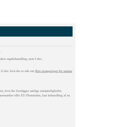
.
idere sagsbehandling, som f.eks.:
(f.eks. hvis der er tale om
flere ansøgninger for samme
n, hvis der foreligger særlige omstændigheder.
og Varemærker eller EU-Domstolen, kan behandling af en