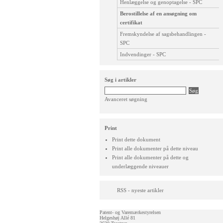
Henlæggelse og genoptagelse - SPC
Berostillelse af en ansøgning om
certifikat
Fremskyndelse af sagsbehandlingen -
SPC
Indvendinger - SPC
Søg i artikler
Avanceret søgning
Print
Print dette dokument
Print alle dokumenter på dette niveau
Print alle dokumenter på dette og
underlæggende niveauer
RSS - nyeste artikler
Patent- og Varemærkestyrelsen
Helgeshøj Allé 81