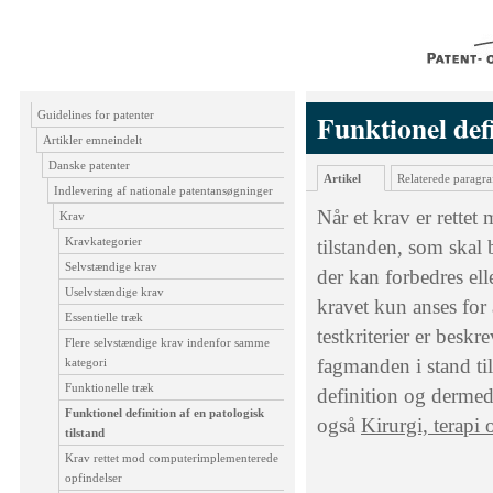
Guidelines for patenter
Funktionel defi
Artikler emneindelt
Danske patenter
Artikel
Relaterede paragra
Indlevering af nationale patentansøgninger
Når et krav er rettet
Krav
Kravkategorier
tilstanden, som skal b
Selvstændige krav
der kan forbedres ell
Uselvstændige krav
kravet kun anses for a
Essentielle træk
testkriterier er beskr
Flere selvstændige krav indenfor samme
fagman­den i stand til
kategori
Funktionelle træk
definition og derme
Funktionel definition af en patologisk
også
Kirurgi, terapi
tilstand
Krav rettet mod computerimplementerede
opfindelser