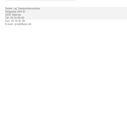
Patent- og Varemærkestyrelsen
Helgeshøj Allé 81
2630 Taastrup
Tlf: 43 50 80 00
Fax: 43 50 81 00
E-mail:
pvs@dkpto.dk