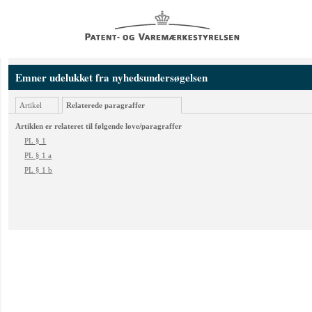
Emner udelukket fra nyhedsundersøgelsen
Artikel
Relaterede paragraffer
Artiklen er relateret til følgende love/paragraffer
PL § 1
PL § 1 a
PL § 1 b